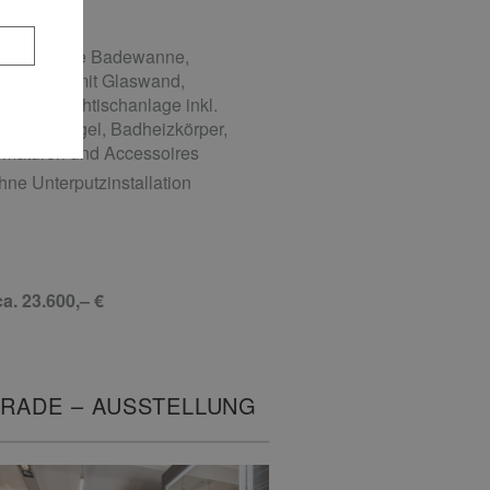
2
3 m
reistehende Badewanne,
L-Dusche mit Glaswand,
oppelwaschtischanlage inkl.
öbel, Spiegel, Badheizkörper,
rmaturen und Accessoires
hne Unterputzinstallation
ca. 23.600,– €
RADE – AUSSTELLUNG