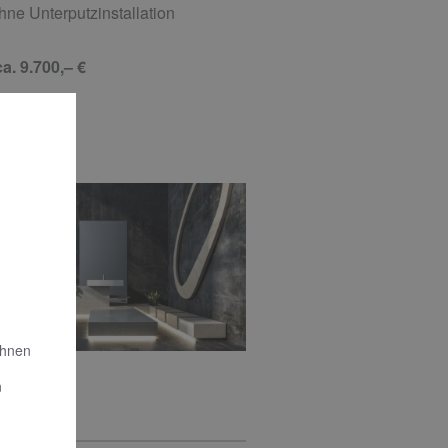
hne Unterputzinstallation
ca. 9.700,– €
Ihnen
n
IGNBAD