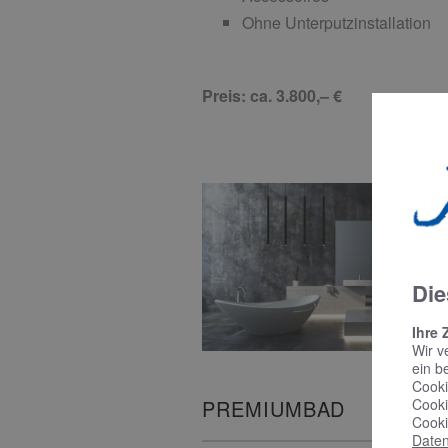
Ohne Unterputzinstallation
Preis: ca. 3.800,– €
Die
Ihre 
Wir v
ein b
Cooki
Cooki
PREMIUMBAD
Cooki
Daten