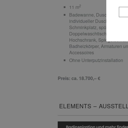
2
11 m
Badewanne, Dusche mit
individueller Duschabtrennu
Schminkplatz, spülrandlose
Doppelwaschtisch mit Unters
Hochschrank, Spiegelschran
Badheizkörper, Armaturen u
Accessoires
Ohne Unterputzinstallation
Preis: ca. 18.700,– €
ELEMENTS – AUSSTEL