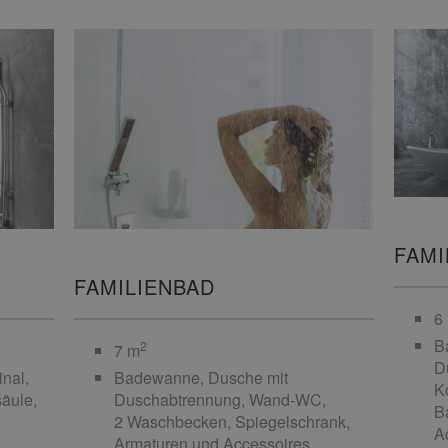
FAMI
FAMILIENBAD
6
B
2
7 m
D
nal,
Badewanne, Dusche mit
K
äule,
Duschabtrennung, Wand-WC,
B
d
2 Waschbecken, Spiegelschrank,
A
Armaturen und Accessoires