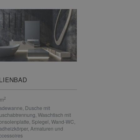
LIENBAD
2
 m
adewanne, Dusche mit
uschabtrennung, Waschtisch mit
onsolenplatte, Spiegel, Wand-WC,
adheizkörper, Armaturen und
ccessoires