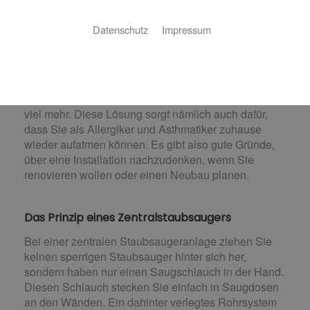
Leise und gründlich saugen für gesunde
Luft
Datenschutz
Impressum
Stellen Sie sich vor, Sie hören Ihre Lieblingsmusik,
telefonieren oder genießen die Ruhe, während Sie
ganz entspannt staubsaugen. Eine zentrale
Staubsaugeranlage macht es möglich – und noch
viel mehr. Diese Lösung sorgt nämlich auch dafür,
dass Sie als Allergiker und Asthmatiker zuhause
wieder aufatmen können. Es gibt also gute Gründe,
über eine Installation nachzudenken, wenn Sie
renovieren wollen oder einen Neubau planen.
Das Prinzip eines Zentralstaubsaugers
Bei einer zentralen Staubsaugeranlage ziehen Sie
keinen sperrigen Staubsauger hinter sich her,
sondern haben nur einen Saugschlauch in der Hand.
Diesen Schlauch stecken Sie einfach in Saugdosen
an den Wänden. Ein dahinter verlegtes Rohrsystem