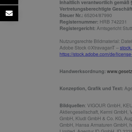
Inhaltlich verantwortlich gemäß
Vertretungsberechtigte Geschäft
Steuer Nr.:
65204/87990
Registernummer:
HRB 742231
Registergericht:
Amtsgericht Stutt
Nutzungsrechte Bildmaterial: Date
Adobe Stock ©XtravaganT –
stock
https://stock.adobe.com/de/license
Handwerksordnung:
www.gesetze
Konzeption, Grafik und Text:
Age
Bildquellen
: VIGOUR GmbH, KEUCO
Aktiengesellschaft, Kermi GmbH, 
GmbH, Kludi GmbH & Co. KG, Au
GmbH, Hansa Armaturen GmbH, http
Limited, Agentur ID GmbH, ID 322