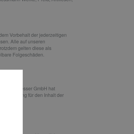
dem Vorbehalt der jederzeitigen
ssen. Alle auf unseren
rotzdem gelten diese als
telbare Folgeschäden.
ter Roland Jesser GmbH hat
erantwortung für den Inhalt der