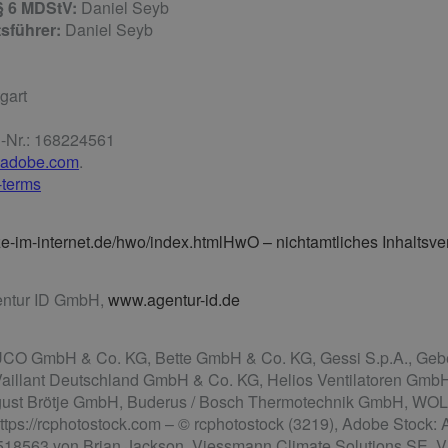
 § 6 MDStV:
Daniel Seyb
sführer:
Daniel Seyb
gart
i-Nr.: 168224561
.adobe.com
.
-terms
-im-internet.de/hwo/index.htmlHwO – nichtamtliches Inhaltsve
ntur ID GmbH,
www.agentur-id.de
 GmbH & Co. KG, Bette GmbH & Co. KG, Gessi S.p.A., Geber
Vaillant Deutschland GmbH & Co. KG, Helios Ventilatoren GmbH
gust Brötje GmbH, Buderus / Bosch Thermotechnik GmbH, 
s://rcphotostock.com – © rcphotostock (3219), Adobe Stock: 
518563 von Brian Jackson, Viessmann Climate Solutions SE, Vi