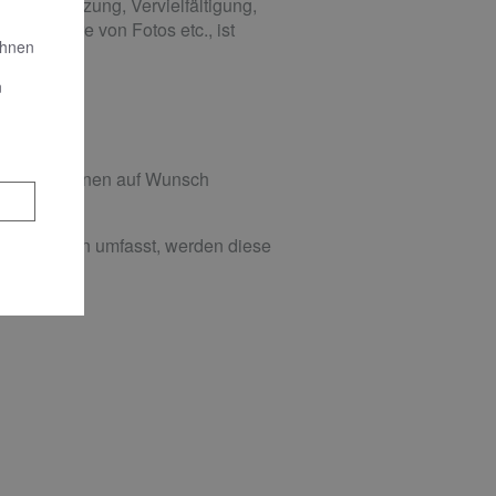
bliche Nutzung, Vervielfältigung,
besondere von Fotos etc., ist
Ihnen
n
gen, die Ihnen auf Wunsch
der Fliesen umfasst, werden diese