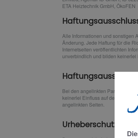
ETA Heiztechnik GmbH, ÖkoFEN
Haftungsausschlus
Alle Informationen und sonstigen 
Änderung. Jede Haftung für die Ric
Internetseiten veröffentlichten In
unverbindlich und bilden keinerle
Haftungsausschluss
Bei den angelinkten Partner-Seite
keinerlei Einfluss auf den Inhalt u
angelinkten Seiten.
Urheberschutz
Die