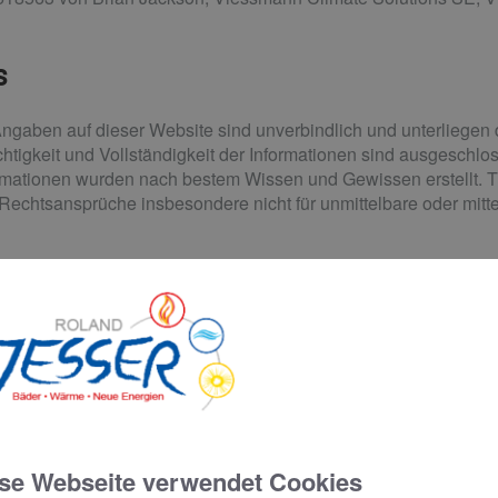
s
Angaben auf dieser Website sind unverbindlich und unterliegen 
htigkeit und Vollständigkeit der Informationen sind ausgeschlo
formationen wurden nach bestem Wissen und Gewissen erstellt. T
i Rechtsansprüche insbesondere nicht für unmittelbare oder mit
 für Hyperlinks
n handelt es sich ausschließlich um fremde Inhalte. Der Anbie
nd distanziert sich ausdrücklich und übernimmt daher keinerlei V
se Webseite verwendet Cookies