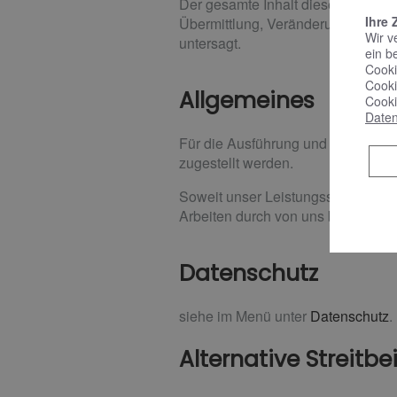
Der gesamte Inhalt dieser Website 
Ihre 
Übermittlung, Veränderung oder Ve
Wir v
untersagt.
ein b
Cooki
Cooki
Allgemeines
Cooki
Daten
Für die Ausführung und Abwicklun
zugestellt werden.
Soweit unser Leistungsspektrum a
Arbeiten durch von uns beauftragte
Datenschutz
siehe im Menü unter
Datenschutz
.
Alternative Streitb