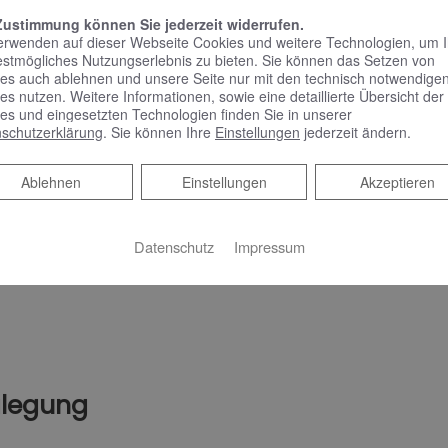
ist urheberrechtlich geschützt. Weitergabe, Veränderung, gewer
Zustimmung können Sie jederzeit widerrufen.
rwendung auf anderen Webseiten, herunterladen von Daten, ins
erwenden auf dieser Webseite Cookies und weitere Technologien, um 
estmögliches Nutzungserlebnis zu bieten. Sie können das Setzen von
es auch ablehnen und unsere Seite nur mit den technisch notwendige
es nutzen. Weitere Informationen, sowie eine detaillierte Übersicht der
es und eingesetzten Technologien finden Sie in unserer
schutzerklärung
. Sie können Ihre
Einstellungen
jederzeit ändern.
g von Aufträgen gelten unsere Allgemeinen Geschäftsbedingun
Ablehnen
Ablehnen
Einstellungen
Akzeptieren
uch Arbeiten aus anderen Gewerken wie zum Beispiel Elektro o
 Meisterbetriebe ausgeführt.
Datenschutz
Impressum
eilegung